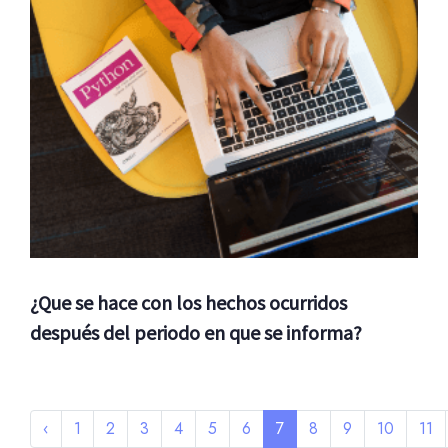
¿Que se hace con los hechos ocurridos
después del periodo en que se informa?
‹
1
2
3
4
5
6
7
8
9
10
11