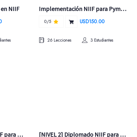
 en NIIF
Implementación NIIF para Pymes paso a paso
0
USD150.00
0/5
diantes
26 Lecciones
3 Estudiantes
[NIVEL 3] Diplomado NIIF para las Pymes
[NIVEL 2] Diplomado NIIF para las Pymes