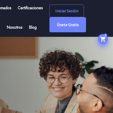
omados
Certificaciones
Iniciar Sesión
Únete Gratis
Nosotros
Blog
0