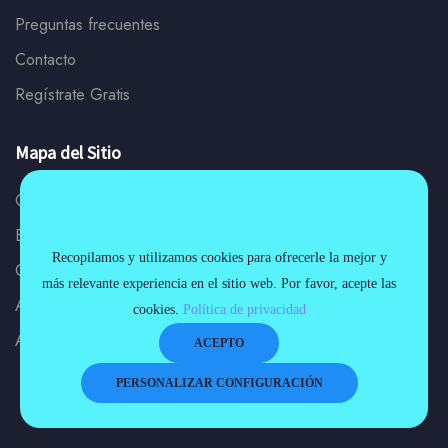
Preguntas frecuentes
Contacto
Regístrate Gratis
Mapa del Sitio
Cursos y Diplomados
Blog
Recopilamos y utilizamos cookies para ofrecerle la mejor y
Certificaciones
más relevante experiencia en el sitio web. Por favor, acepte las
AprendeNiif en Costa Rica
cookies.
Política de privacidad
AprendeNiif en Guatemala
ACEPTO
PERSONALIZAR CONFIGURACIÓN